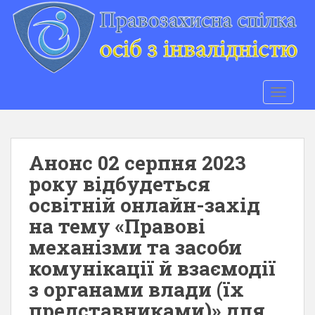
S
k
i
p
t
o
TOGGLE
m
a
i
n
Анонс 02 серпня 2023
c
року відбудеться
o
освітній онлайн-захід
n
t
на тему «Правові
e
механізми та засоби
n
комунікації й взаємодії
t
з органами влади (їх
представниками)» для