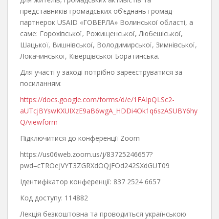
представників громадських об’єднань громад-
партнерок USAID «ГОВЕРЛА» Волинської області, а
саме: Горохівської, Рожищенської, Любешіської,
Шацької, Вишнівської, Володимирської, Зимнівської,
Локачинської, Ківерцівської Боратинська.
Для участі у заході потрібно зареєструватися за
посиланням:
https://docs.google.com/forms/d/e/1FAIpQLSc2-
aUTcjBYswKXUIXzE9aB6wgA_HDDi4Ok1q6szASUBY6hy
Q/viewform
Підключитися до конференції Zoom
https://us06web.zoom.us/j/83725246657?
pwd=cTROejVYT3ZGRXdOQjFOd242SXdGUT09
Ідентифікатор конференції: 837 2524 6657
Код доступу: 114882
Лекція безкоштовна та проводиться українською