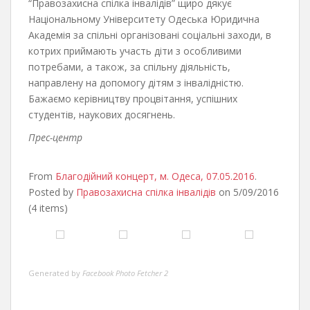
“Правозахисна спілка інвалідів” щиро дякує
Національному Університету Одеська Юридична
Академія за спільні організовані соціальні заходи, в
котрих приймають участь діти з особливими
потребами, а також, за спільну діяльність,
направлену на допомогу дітям з інвалідністю.
Бажаємо керівництву процвітання, успішних
студентів, наукових досягнень.
Прес-центр
From
Благодійний концерт, м. Одеса, 07.05.2016
.
Posted by
Правозахисна спілка інвалідів
on 5/09/2016
(4 items)
Generated by
Facebook Photo Fetcher 2