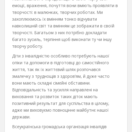
емоції, враження, почуття вони вміють проявляти в
творчості: в малюнках, творчих роботах. Ми
захоплюємось їх вмінням тонко відчувати
навколишній світ та вмінням це зображати в своїй
творчості. Багатьом з них потрібно докладати
багато зусиль, терпіння щоб виконати ту чи іншу
творчу роботу.
Діти з інвалідністю особливо потребують нашої
опіки та допомоги в підготовці до самостійного
життя, так як їх життєвий шлях розпочався
змалечку з труднощів з здоров’ям, й дуже часто
вони мають складні сімейні обставини.
Відповідальність та зусилля направлені на
виховання та розвиток таких діток мають
позитивний результат для суспільства в цілому,
адже ми виховуємо повноцінне майбутнє нашої
держави.
Всеукраїнська громадська організація інвалідів