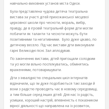
навчально-виховних установ міста Одеси.
Була представлена чудова дитяча театральна
вистава за участі дітей прихожанської місцевої
церковної школи про чесноти, мораль, вибір,
правду, де в ігровій театральній формі діти могли
побачити як таланти та чесноти можуть бути
позитивними та негативними. Було дуже цікаво, по
дитячому весело. Під час вистави діти виконували
гарні Великодні пісні. Зал аплодував.
По закінченню вистави, дітей пригощали солодким
та усі могли вільно поспілкуватись, обмінятись
враженнями, потоваришувати.
Діти з інвалідністю спеціальних шкіл інтернатів
відзначили, що їм дуже подобаються такі заходи й
вони з радістю проводять час в новому середовищі,
а тим більше серед інших дітей. Для нас їх радість,
усмішки, хороший настрій, впевненість є показником
вірної діяльності що направлена на їх розвиток,