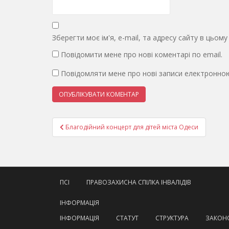
Зберегти моє ім'я, e-mail, та адресу сайту в цьом
Повідомити мене про нові коментарі по email.
Повідомляти мене про нові записи електронно
Навігація
Благодійний концерт для дітей міста Одеси
записів
ПСІ
ПРАВОЗАХИСНА СПІЛКА ІНВАЛІДІВ
ІНФОРМАЦІЯ
ІНФОРМАЦІЯ
СТАТУТ
СТРУКТУРА
ЗАКОНО