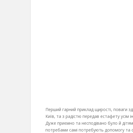
Перший гарний приклад щирості, поваги зд
Київ, та з радістю передав естафету усім
Дуже приємно та несподівано було й дітям
потребами самі потребують допомогу та оп