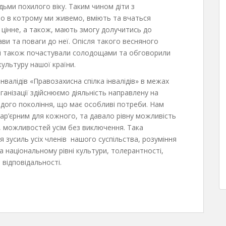
ьми похилого віку. Таким чином діти з
о в котрому ми живемо, вміють та вчаться
 цінне, а також, мають змогу долучитись до
ви та поваги до неї. Опісля такого весняного
ей також почастували солодощами та обговорили
культуру нашої країни.
нвалідів «Правозахисна спілка інвалідів» в межах
ганізації здійснюємо діяльність направлену на
лодого покоління, що має особливі потреби. Нам
ар’єрним для кожного, та давало рівну можливіcть
і, можливостей усім без виключення. Така
я зусиль усіх членів нашого суспільства, розуміння
на національному рівні культури, толерантності,
 відповідальності.