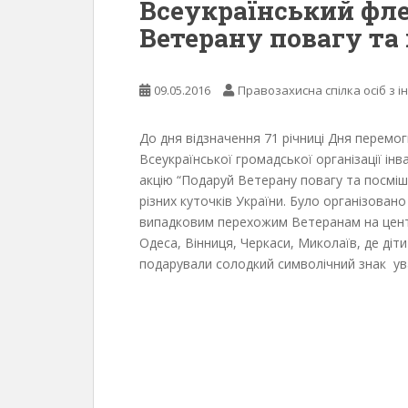
Всеукраїнський фл
Ветерану повагу та
09.05.2016
Правозахисна спілка осіб з і
До дня відзначення 71 річниці Дня перемоги
Всеукраїнської громадської організації інв
акцію “Подаруй Ветерану повагу та посміш
різних куточків України. Було організовано
випадковим перехожим Ветеранам на центр
Одеса, Вінниця, Черкаси, Миколаїв, де діт
подарували солодкий символічний знак ув