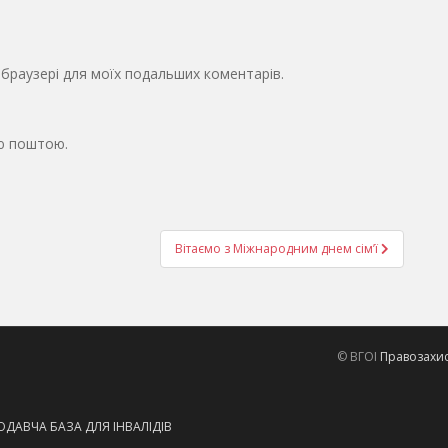
у браузері для моїх подальших коментарів.
ю поштою.
Вітаємо з Міжнародним днем сім’ї
© ВГОІ
Правозахисн
ДАВЧА БАЗА ДЛЯ ІНВАЛІДІВ