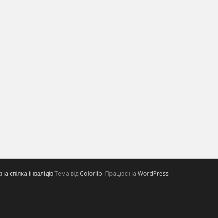
а спілка інвалідів
Тема від
Colorlib
. Працює на
WordPress