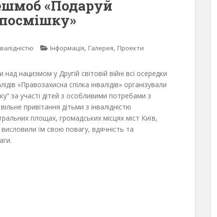
ешмоб «Подаруй
 посмішку»
,
,
нвалідністю
Інформація
Галерея
Проекти
 над нацизмом у Другій світовій війні всі осередки
алідів «Правозахисна спілка інвалідів» організували
ку” за участі дітей з особливими потребами з
 вільне привітання дітьми з інвалідністю
альних площах, громадських місцях міст Київ,
и висловили їм свою повагу, вдячність та
аги.