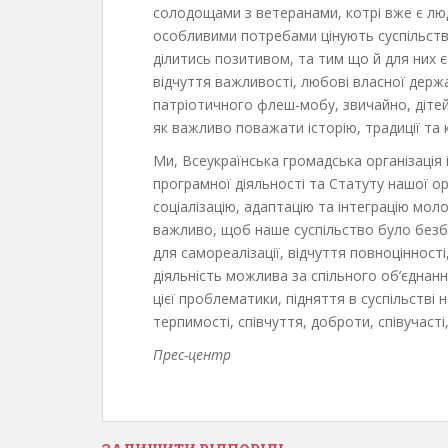
солодощами з ветеранами, котрі вже є люд
особливими потребами цінують суспільств
ділитись позитивом, та тим що й для них є
відчуття важливості, любові власної держа
патріотичного флеш-мобу, звичайно, діт
як важливо поважати історію, традиції та 
Ми, Всеукраїнська громадська організація і
програмної діяльності та Статуту нашої ор
соціалізацію, адаптацію та інтеграцію мо
важливо, щоб наше суспільство було безб
для самореалізації, відчуття повноцінност
діяльність можлива за спільного об’єднанн
цієї проблематики, підняття в суспільстві 
терпимості, співчуття, доброти, співучасті,
Прес-центр