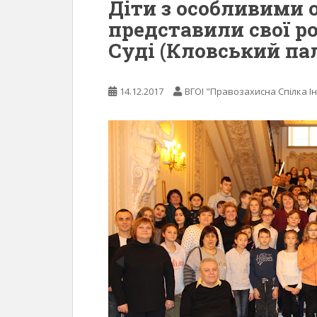
Діти з особливими 
представили свої р
Суді (Кловський па
14.12.2017
ВГОІ "Правозахисна Спілка Ін