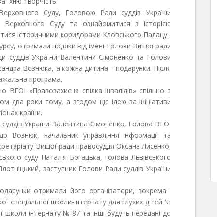
а їхню творчість.
 Верховного Суду, Головою Ради суддів України
й Верховного Суду та ознайомитися з історією
лятися історичними коридорами Кловського Палацу.
рсу, отримали подяки від імені Голови Вищої ради
ди суддів України Валентини Сімоненко та Голови
ксандра Вознюка, а кожна дитина – подарунки. Після
важальна програма.
 ВГОІ «Правозахисна спілка інвалідів» спільно з
м два роки тому, а згодом цю ідею за ініціативи
іонах країни.
 суддів України Валентина Сімоненко, Голова ВГОІ
ндр Вознюк, начальник управління інформації та
екретаріату Вищої ради правосуддя Оксана Лисенко,
ького суду Наталія Богацька, голова Львівського
лотніцький, заступник Голови Ради суддів України
одарунки отримали його організатори, зокрема і
ої спеціальної школи-інтернату для глухих дітей №
ої школи-інтернату № 87 та інші будуть передані до