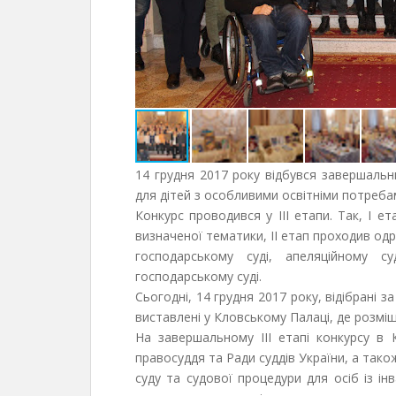
14 грудня 2017 року відбувся завершальн
для дітей з особливими освітніми потреба
Конкурс проводився у III етапи. Так, I е
визначеної тематики, II етап проходив од
господарському суді, апеляційному с
господарському суді.
Cьогодні, 14 грудня 2017 року, відібрані 
виставлені у Кловському Палаці, де розмі
На завершальному III етапі конкурсу в 
правосуддя та Ради суддів України, а тако
суду та судової процедури для осіб із ін