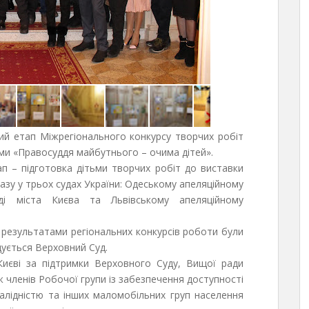
ий етап Міжрегіонального конкурсу творчих робіт
ми «Правосуддя майбутнього – очима дітей».
тап – підготовка дітьми творчих робіт до виставки
разу у трьох судах України: Одеському апеляційному
уді міста Києва та Львівському апеляційному
за результатами регіональних конкурсів роботи були
щується Верховний Суд.
Києві за підтримки Верховного Суду, Вищої ради
ж членів Робочої групи із забезпечення доступності
валідністю та інших маломобільних груп населення