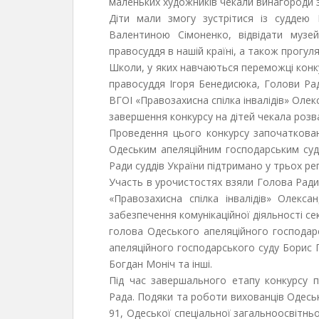
маленьких художників чекали винагороди з
Діти мали змогу зустрітися із суддею
Валентиною Сімоненко, відвідати музе
правосуддя в нашій країні, а також прогу
Школи, у яких навчаються переможці конку
правосуддя Ігоря Бенедисюка, Голови Ра
ВГОІ «Правозахисна спілка інвалідів» Оле
завершення конкурсу на дітей чекала роз
Проведення цього конкурсу започатковано
Одеським апеляційним господарським судо
Ради суддів України підтримано у трьох рег
Участь в урочистостях взяли Голова Ради
«Правозахисна спілка інвалідів» Олекса
забезпечення комунікаційної діяльності с
голова Одеського апеляційного господарс
апеляційного господарського суду Борис П
Богдан Моніч та інші.
Під час завершального етапу конкурсу п
Рада. Подяки та роботи вихованців Одеськ
91, Одеської спеціальної загальноосвітнь