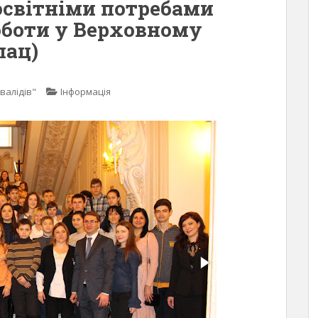
освітніми потребами
оботи у Верховному
лац)
валідів"
Інформація