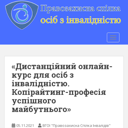
S
k
i
p
t
o
TOGGLE
m
a
i
n
«Дистанційний онлайн-
c
курс для осіб з
o
інвалідністю.
n
t
Копірайтинг-професія
e
успішного
n
майбутнього»
t
05.11.2021
ВГОІ "Правозахисна Спілка Інвалідів"