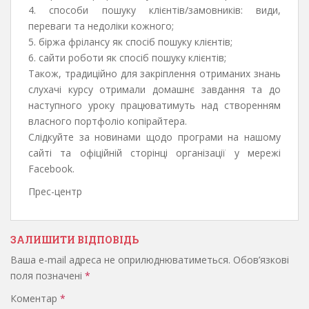
4. способи пошуку клієнтів/замовників: види,
переваги та недоліки кожного;
5. біржа фрілансу як спосіб пошуку клієнтів;
6. сайти роботи як спосіб пошуку клієнтів;
Також, традиційно для закріплення отриманих знань
слухачі курсу отримали домашнє завдання та до
наступного уроку працюватимуть над створенням
власного портфоліо копірайтера.
Слідкуйте за новинами щодо програми на нашому
сайті та офіційній сторінці організації у мережі
Facebook.
Прес-центр
ЗАЛИШИТИ ВІДПОВІДЬ
Ваша e-mail адреса не оприлюднюватиметься.
Обов’язкові
поля позначені
*
Коментар
*