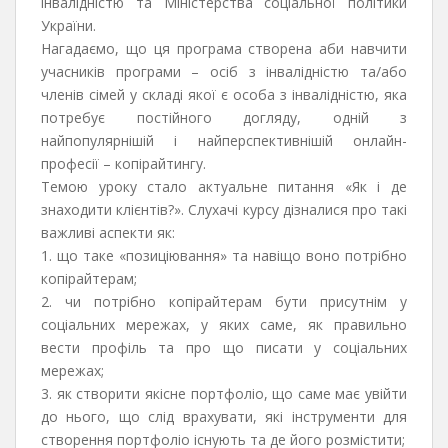
інвалідністю та Міністерства соціальної політики
України.
Нагадаємо, що ця програма створена аби навчити
учасників програми – осіб з інвалідністю та/або
членів сімей у складі якої є особа з інвалідністю, яка
потребує постійного догляду, одній з
найпопулярнішій і найперспективнішій онлайн-
професії – копірайтингу.
Темою уроку стало актуальне питання «Як і де
знаходити клієнтів?». Слухачі курсу дізналися про такі
важливі аспекти як:
1. що таке «позиціювання» та навіщо воно потрібно
копірайтерам;
2. чи потрібно копірайтерам бути присутнім у
соціальних мережах, у яких саме, як правильно
вести профіль та про що писати у соціальних
мережах;
3. як створити якісне портфоліо, що саме має увійти
до нього, що слід врахувати, які інструменти для
створення портфоліо існують та де його розмістити;