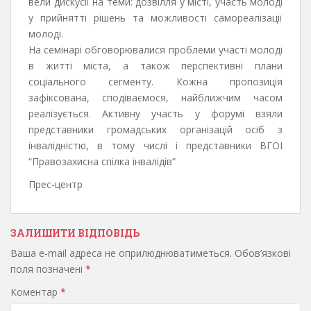
вели дискусії на теми: дозвілля у місті, участь молоді
у прийнятті рішень та можливості самореалізації
молоді.
На семінарі обговорювалися проблеми участі молоді
в житті міста, а також перспективні плани
соціального сегменту. Кожна пропозиція
зафіксована, сподіваємося, найближчим часом
реалізується. Активну участь у форумі взяли
представники громадських організацій осіб з
інвалідністю, в тому числі і представники ВГОІ
“Правозахисна спілка інвалідів”
Прес-центр
ЗАЛИШИТИ ВІДПОВІДЬ
Ваша e-mail адреса не оприлюднюватиметься.
Обов’язкові
поля позначені
*
Коментар
*