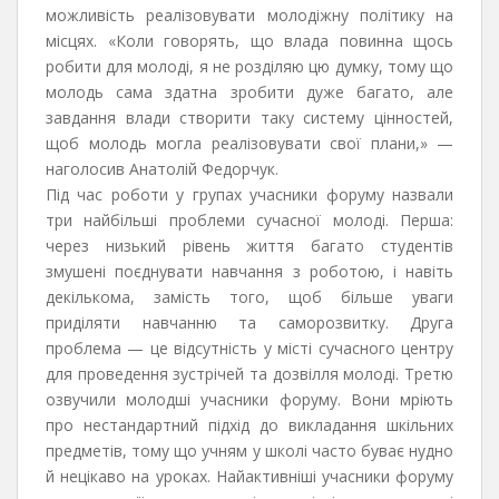
можливість реалізовувати молодіжну політику на
місцях. «Коли говорять, що влада повинна щось
робити для молоді, я не розділяю цю думку, тому що
молодь сама здатна зробити дуже багато, але
завдання влади створити таку систему цінностей,
щоб молодь могла реалізовувати свої плани,» —
наголосив Анатолій Федорчук.
Під час роботи у групах учасники форуму назвали
три найбільші проблеми сучасної молоді. Перша:
через низький рівень життя багато студентів
змушені поєднувати навчання з роботою, і навіть
декількома, замість того, щоб більше уваги
приділяти навчанню та саморозвитку. Друга
проблема — це відсутність у місті сучасного центру
для проведення зустрічей та дозвілля молоді. Третю
озвучили молодші учасники форуму. Вони мріють
про нестандартний підхід до викладання шкільних
предметів, тому що учням у школі часто буває нудно
й нецікаво на уроках. Найактивніші учасники форуму