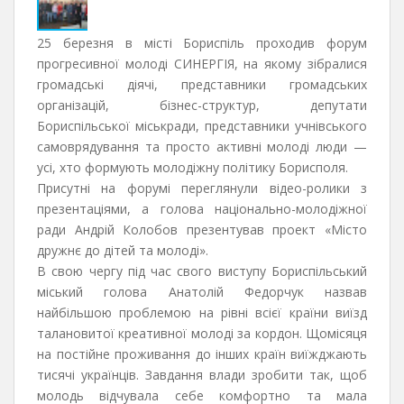
25 березня в місті Бориспіль проходив форум
прогресивної молоді СИНЕРГІЯ, на якому зібралися
громадські діячі, представники громадських
організацій, бізнес-структур, депутати
Бориспільської міськради, представники учнівського
самоврядування та просто активні молоді люди —
усі, хто формують молодіжну політику Борисполя.
Присутні на форумі переглянули відео-ролики з
презентаціями, а голова національно-молодіжної
ради Андрій Колобов презентував проект «Місто
дружнє до дітей та молоді».
В свою чергу під час свого виступу Бориспільський
міський голова Анатолій Федорчук назвав
найбільшою проблемою на рівні всієї країни виїзд
талановитої креативної молоді за кордон. Щомісяця
на постійне проживання до інших країн виїжджають
тисячі українців. Завдання влади зробити так, щоб
молодь відчувала себе комфортно та мала