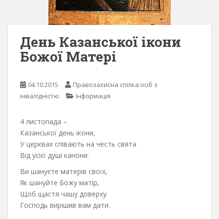
День Казанської ікони
Божої Матері
04.10.2015
Правозахисна спілка осіб з
інвалідністю
Інформація
4 листопада –
Казанської день ікони,
У церквах співають на честь свята
Від усієї душі канони.
Ви шануєте матерів своїх,
Як шануйте Божу матір,
Щоб щастя чашу доверху
Господь вирішив вам дати.