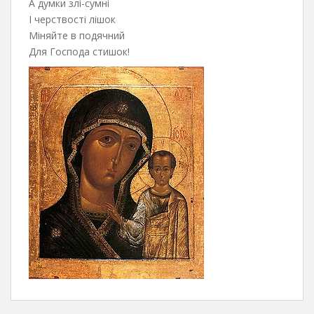
А думки злі-сумні
І черствості лішок
Міняйте в подячний
Для Господа стишок!