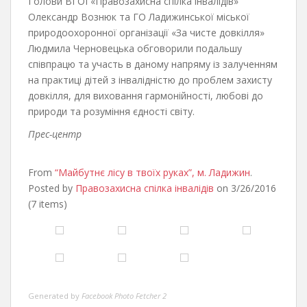
Голови ВГОІ «Правозахисна спілка інвалідів»
Олександр Вознюк та ГО Ладижинської міської
природоохоронної організації «За чисте довкілля»
Людмила Черновецька обговорили подальшу
співпрацю та участь в даному напряму із залученням
на практиці дітей з інвалідністю до проблем захисту
довкілля, для виховання гармонійності, любові до
природи та розуміння єдності світу.
Прес-центр
From
“Майбутнє лісу в твоїх руках”, м. Ладижин
.
Posted by
Правозахисна спілка інвалідів
on 3/26/2016
(7 items)
Generated by
Facebook Photo Fetcher 2