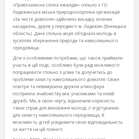
«Правозахисна спілка інвалідів» спільно з ГО
Ладижинська міська природоохоронна організація
«За чисте довкілля» здійснено висадку зелених
насаджень, дерев у передмісті м. Ладижин (Вінницька
область). Дана спільна акція об’єднала молодь в
зусиллях збереження природи та навколишнього
середовища.
Діти з особливими потребами, що також приймали
участь в цій події, особливо були раді можливості
попрацювати спільно з усіма та долучитись до
проблеми захисту навколишнього довкілля. Свіже
повітря та невимушена дружня атмосфера
посприяла знайомству між учасниками та новій
дружбі. Ми, в свою чергу, відзначили корисність
таких справ для виховання молоді, її згуртуванню
для захисту навколишнього середовища, й
можливість дітей усвідомити свою відповідальність
за життя на цій планеті.