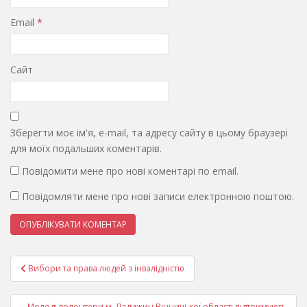
Email
*
Сайт
Зберегти моє ім'я, e-mail, та адресу сайту в цьому браузері
для моїх подальших коментарів.
Повідомити мене про нові коментарі по email.
Повідомляти мене про нові записи електронною поштою.
Навігація
Вибори та права людей з інвалідністю
записів
Молоді волонтери м. Ладижин Вінницької області підтримують