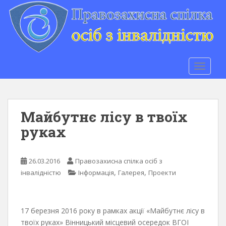
S
k
i
p
t
o
TOGGLE
m
a
i
n
Майбутнє лісу в твоїх
c
руках
o
n
t
26.03.2016
Правозахисна спілка осіб з
e
,
,
інвалідністю
Інформація
Галерея
Проекти
n
t
17 березня 2016 року в рамках акції «Майбутнє лісу в
твоїх руках» Вінницький місцевий осередок ВГОІ