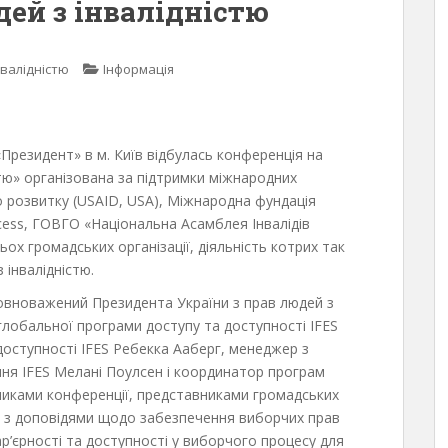
дей з інвалідністю
нвалідністю
Інформація
Президент» в м. Київ відбулась конференція на
стю» організована за підтримки міжнародних
 розвитку (USAID, USA), Міжнародна фундація
ccess, ГОВГО «Національна Асамблея Інвалідів
ьох громадських організації, діяльність котрих так
 інвалідністю.
повноважений Президента України з прав людей з
глобальної програми доступу та доступності IFES
доступності IFES Ребекка Ааберг, менеджер з
вання IFES Мелані Поулсен і координатор програм
сниками конференції, представниками громадських
ли з доповідями щодо забезпечення виборчих прав
ар’єрності та доступності у виборчого процесу для