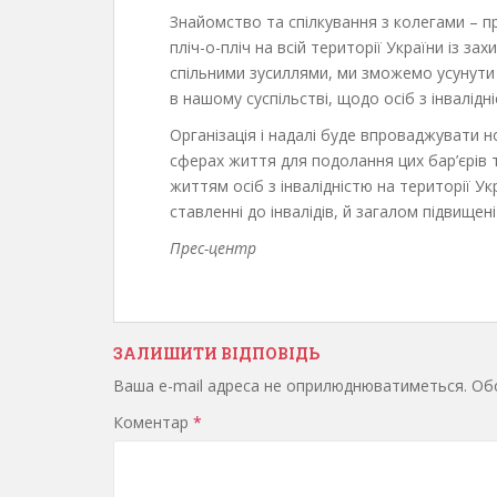
Знайомство та спілкування з колегами – п
пліч-о-пліч на всій території України із за
спільними зусиллями, ми зможемо усунути 
в нашому суспільстві, щодо осіб з інвалідні
Організація і надалі буде впроваджувати н
сферах життя для подолання цих бар’єрів 
життям осіб з інвалідністю на території Ук
ставленні до інвалідів, й загалом підвищені
Прес-центр
ЗАЛИШИТИ ВІДПОВІДЬ
Ваша e-mail адреса не оприлюднюватиметься.
Обо
Коментар
*