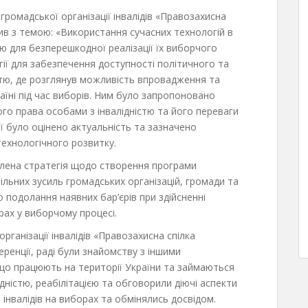
громадської організації інвалідів «Правозахисна
пив з темою: «Використання сучасних технологій в
ю для безперешкодної реалізації їх виборчого
гії для забезпечення доступності політичного та
стю, де розглянув можливість впровадження та
аїні під час виборів. Ним було запропоновано
го права особами з інвалідністю та його переваги
ї було оцінено актуальність та зазначено
технологічного розвитку.
лена стратегія щодо створення програми
пільних зусиль громадських організацій, громади та
 подолання наявних бар’єрів при здійсненні
рах у виборчому процесі.
рганізації інвалідів «Правозахисна спілка
ференції, раді були знайомству з іншими
 що працюють на території України та займаються
дністю, реабілітацією та обговорили діючі аспекти
 інвалідів на виборах та обмінялись досвідом.