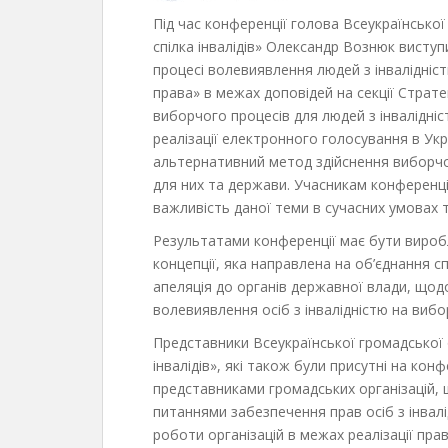
Під час конференції голова Всеукраїнської 
спілка інвалідів» Олександр Вознюк висту
процесі волевиявлення людей з інвалідніст
права» в межах доповідей на секції Страте
виборчого процесів для людей з інвалідні
реалізації електронного голосування в Укр
альтернативний метод здійснення виборчо
для них та держави. Учасникам конференці
важливість даної теми в сучасних умовах 
Результатами конференції має бути вироб
концепції, яка направлена на об’єднання с
апеляція до органів державної влади, щодо
волевиявлення осіб з інвалідністю на вибо
Представники Всеукраїнської громадської о
інвалідів», які також були присутні на кон
представниками громадських організацій,
питаннями забезпечення прав осіб з інвалі
роботи організацій в межах реалізації прав