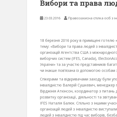
Вибори та права лю
23.03.2016
Правозахисна спілка осіб з і
18 березня 2016 року в приміщені готелю «
тему: «Вибори та права людей з інвалідні
організацій Агентства США з міжнародного
виборчих систем (IFES, Canada), ElectionA
України» та за участю представників багат
чи інакше пов’язана із допомогою особам з
Спікерами та відкривачами заходу були у
інвалідністю Валерій Сушкевич, менеджер 
Вірджінія Аткінсон, координатор з питань 
розвитку організації, діяльності та звіту
IFES Наталія Балюк. Спільно з іншими уча
організацій людей з інвалідністю виступа
людей з інвалідністю під час виборів, безб