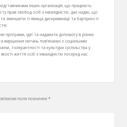
редставниками інших організацій, що працюють
хисту прав свобод осіб з інвалідністю, дає надію, що
та зменшити ті явища дискримінації та бар’єрності
стю.
ові програми, ідеї та надавати допомогу в різних
та вирішення питань пов’язаних з соціальним
раїни, толерантності та культури суспільства у
 якості життя осіб з інвалідністю посеред нас.
в’язкові поля позначені
*