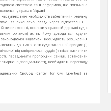
 судовою системою та її реформою, що покликана
ховенству права в Україні.
наступних змін: необхідність забезпечити реальну
авчої та виконавчої влади через підкреслення її
ій незалежності, оскільки у правовій державі суд є
жавним органом(так як йому доводиться судити
законодавчої ініціативи, необхідність розширення
ключивши до нього голів судів загальної юрисдикції,
інарної відповідальності суддів (чіткіше визначити
ості, передбачити пропорційні санкції, встановити
лінарної відповідальності), необхідність перегляду
янських Свобод (Center for Civil Liberties) за