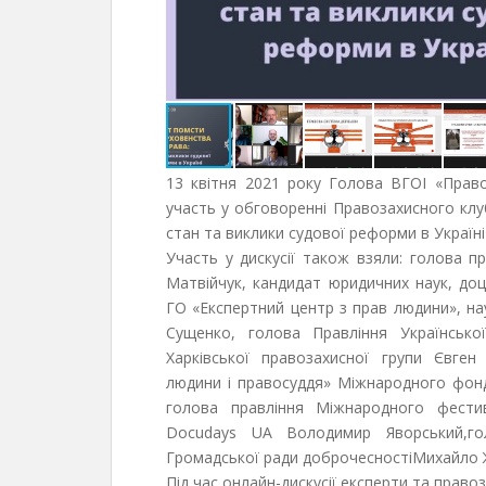
13 квітня 2021 року Голова ВГОІ «Право
участь у обговоренні Правозахисного клу
стан та виклики судової реформи в Україні
Участь у дискусії також взяли: голова 
Матвійчук, кандидат юридичних наук, доц
ГО «Експертний центр з прав людини», н
Сущенко, голова Правління Українсько
Харківської правозахисної групи Євген
людини і правосуддя» Міжнародного фон
голова правління Міжнародного фести
Docudays UA Володимир Яворський,гол
Громадської ради доброчесностіМихайло 
Під час онлайн-дискусії експерти та право