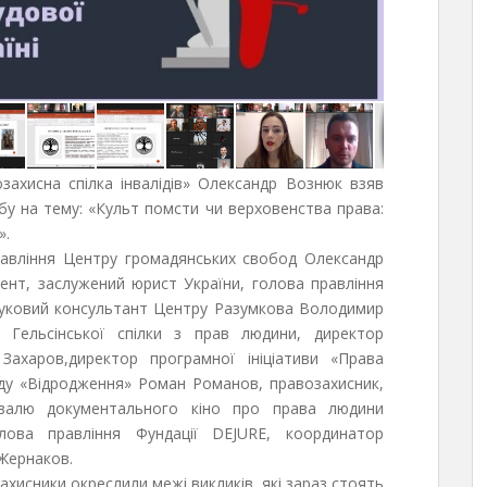
захисна спілка інвалідів» Олександр Вознюк взяв
бу на тему: «Культ помсти чи верховенства права:
».
правління Центру громадянських свобод Олександр
ент, заслужений юрист України, голова правління
ауковий консультант Центру Разумкова Володимир
ї Гельсінської спілки з прав людини, директор
 Захаров,директор програмної ініціативи «Права
ду «Відродження» Роман Романов, правозахисник,
валю документального кіно про права людини
ова правління Фундації DEJURE, координатор
Жернаков.
захисники окреслили межі викликів, які зараз стоять