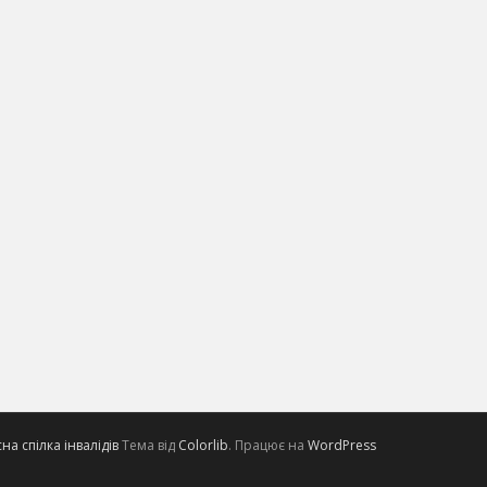
а спілка інвалідів
Тема від
Colorlib
. Працює на
WordPress