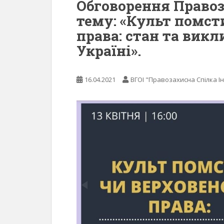
Обговорення Правоз
тему: «Культ помст
права: стан та викл
Україні».
16.04.2021
ВГОІ "Правозахисна Спілка Ін