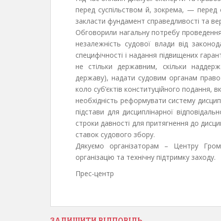
перед суспільством й, зокрема, — перед
закласти фундамент справедливості та вер
Обговорили нагальну потребу проведення 
незалежність судової влади від законод
специфічності і надання підвищених гарант
не стільки державним, скільки наддер
державу), надати судовим органам право 
коло суб’єктів конституційного подання, в
необхідність реформувати систему дисципл
підстави для дисциплінарної відповідальн
строки давності для притягнення до дисцип
ставок судового збору.
Дякуємо організаторам – Центру Громад
організацію та технічну підтримку заходу.
Прес-центр
ЗАЛИШИТИ ВІДПОВІДЬ