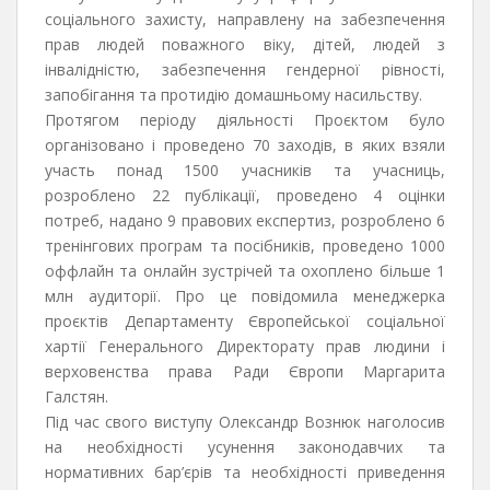
соціального захисту, направлену на забезпечення
прав людей поважного віку, дітей, людей з
інвалідністю, забезпечення гендерної рівності,
запобігання та протидію домашньому насильству.
Протягом періоду діяльності Проєктом було
організовано і проведено 70 заходів, в яких взяли
участь понад 1500 учасників та учасниць,
розроблено 22 публікації, проведено 4 оцінки
потреб, надано 9 правових експертиз, розроблено 6
тренінгових програм та посібників, проведено 1000
оффлайн та онлайн зустрічей та охоплено більше 1
млн аудиторії. Про це повідомила менеджерка
проєктів Департаменту Європейської соціальної
хартії Генерального Директорату прав людини і
верховенства права Ради Європи Маргарита
Галстян.
Під час свого виступу Олександр Вознюк наголосив
на необхідності усунення законодавчих та
нормативних бар’єрів та необхідності приведення