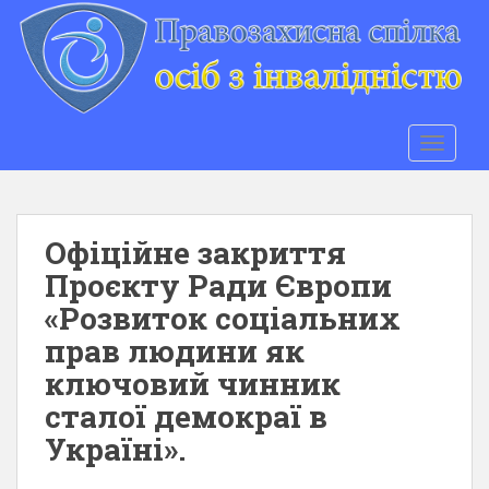
S
k
i
p
t
o
TOGGLE
m
a
i
n
Офіційне закриття
c
Проєкту Ради Європи
o
«Розвиток соціальних
n
t
прав людини як
e
ключовий чинник
n
сталої демокраї в
t
Україні».