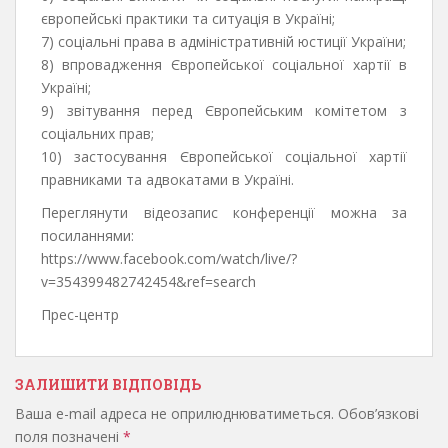
європейські практики та ситуація в Україні;
7) соціальні права в адміністративній юстиції України;
8) впровадження Європейської соціальної хартії в
Україні;
9) звітування перед Європейським комітетом з
соціальних прав;
10) застосування Європейської соціальної хартії
правниками та адвокатами в Україні.
Переглянути відеозапис конференції можна за
посиланнями:
https://www.facebook.com/watch/live/?
v=354399482742454&ref=search
Прес-центр
ЗАЛИШИТИ ВІДПОВІДЬ
Ваша e-mail адреса не оприлюднюватиметься.
Обов’язкові
поля позначені
*