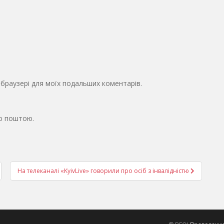
у браузері для моїх подальших коментарів.
ю поштою.
На телеканалі «KyivLive» говорили про осіб з інвалідністю