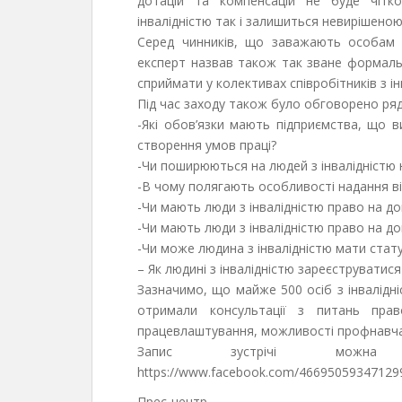
дотацій та компенсацій не буде чітк
інвалідністю так i залишиться невирішеною
Серед чинників, що заважають особам з
експерт назвав також так зване формаль
сприймати у колективах співробітників з ін
Під час заходу також було обговорено ряд
-Які обов’язки мають підприємства, що 
створення умов праці?
-Чи поширюються на людей з інвалідністю
-В чому полягають особливості надання ві
-Чи мають люди з інвалідністю право на д
-Чи мають люди з інвалідністю право на д
-Чи може людина з інвалідністю мати стат
– Як людині з інвалідністю зареєструватися
Зазначимо, що майже 500 осіб з інвалідні
отримали консультації з питань прав
працевлаштування, можливості профнавчан
Запис зустрічі можна 
https://www.facebook.com/46695059347129
Прес-центр