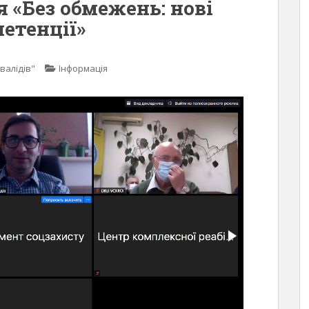
 «Без обмежень: нові
етенції»
валідів"
Інформація