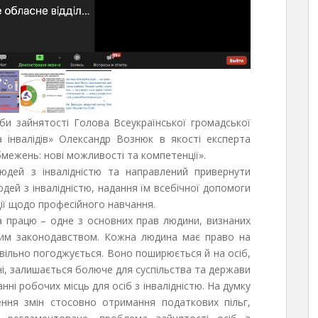
и зайнятості Голова Всеукраїнської громадської
ка інвалідів» Олександр Вознюк в якості експерта
межень: нові можливості та компетенції».
юдей з інвалідністю та направлений привернути
дей з інвалідністю, надання їм всебічної допомоги
ії щодо професійного навчання.
 працю – одне з основних прав людини, визнаних
ким законодавством. Кожна людина має право на
 вільно погоджується. Воно поширюється й на осіб,
аїні, залишається болюче для суспільства та держави
нні робочих місць для осіб з інвалідністю. На думку
ення змін стосовно отримання податкових пільг,