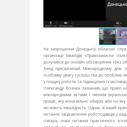
На запрошення Донецької обласної служб
організації інвалідів «Правозахисна спіл
долучився до онлайн-обговорення «Без об
Захід присвячений Міжнародному дню л
особливу увагу суспільства до проблем лю
у пошуку роботи та підвищення їх мотивац
Олександр Вознюк зазначив, що право на
міжнародними актами і чинним українсь
працю, яку вона вільно обирає або на яку
які мають інвалідність. Однак, в нашій кр
питання: зацікавлення роботодавців у нада
спікера, поки питання практичного втіл