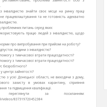
о регламентоване, проблема зайнятості осіб з
.
 інвалідністю знайти своє місце на ринку праці
не працевлаштування та не готовність адекватно
валідністю.
 проблемних питань серед яких:
використовують працю людей з інвалідністю, щодо
 норми про випробування при прийомі на роботу?
дпусток людини з інвалідністю?
опомогу з тимчасової втрати працездатності?
опомогу з тимчасової втрати працездатності?
ус безробітного?
 у центрі зайнятості?
стю з усієї Донецької області, не виходячи з дому,
ового захисту в умовах карантину, сприяння
ня та підвищення кваліфікації.
переглянути за посиланням:
9/videos/837319720452384