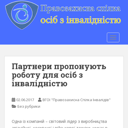
S
k
i
p
t
o
TOGGLE
m
a
i
n
Партнери пропонують
c
роботу для осіб з
o
інвалідністю
n
t
e
02.06.2017
ВГОІ "Правозахисна Спілка Інвалідів"
n
Без рубрики
t
Одна із компаній – світовий лідер з виробництва
авіаційної, космічної і військової техніки, шукає в