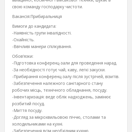
свою команду господарку чистоти.
Вакансія:Прибиральниця
Вимоги до кандидата:
-Наявність групи інвалідності.
-Охайність.
-Ввічливі манери спілкування.
Обов’язки:
-Підготовка конференц-зали для проведення нарад.
-За необхідності готує чай, каву, легкі закуски.
-Прибирання конференц-залу після зустрічей, візитів.
-Забезпечення належного санітарного стану
робочих місць, технічного обладнання, посуду.
-Інвентаризація: веде облік надходжень, замінює
розбитий посуд.
-Миття посуду.
-Догляд за мікрохвильовою піччю, столами та
холодильниками на кухні.
-Забезпечення всім необхідним кухню.