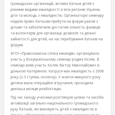
громадських організацій, активні батьки дітей з
різними видами інвалідності зі всіх регіонів України,
діти та молодь з інвалідністю. Організатори семінару
надали право батькам прибути на форум разом з
дітьми та забезпечили достатню кількість фахівців
та волонтерів для організації дозвілля та денної
зайнятості для дітей, на час перебування батьків на
форумі.
ВГОІ «Правозахисна спілка інвалідів» організувала
участь у Всеукраїнському семінарі родині Кісляк. В
семінарі взяв участь Кісляк Віктор Миколайович із
донькою Катериною. Катруся має інвалідність з 2008
року (2-3 ступінь сколіозу). У жовтні минулого року
дитина мала операційне втручання, проходила
декілька місяців реабілітацію.
Під час заходу учасники розглянули шляхи та засоби
активізації загально-національного громадського
руху батьків, які виховують дітей з інвалідністю в
Україні, обговорили ситуацію щодо узгодження та