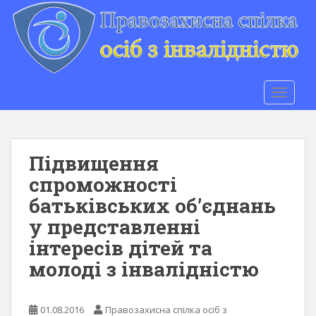
S
k
i
p
t
o
TOGGLE
m
a
i
n
Підвищення
c
спроможності
o
батьківських об’єднань
n
t
у представленні
e
інтересів дітей та
n
молоді з інвалідністю
t
01.08.2016
Правозахисна спілка осіб з