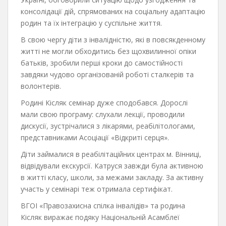
консолідації дій, спрямованих на соціальну адаптацію
родин та їх інтеграцію у суспільне життя.
В свою чергу діти з інвалідністю, які в повсякденному
житті не могли обходитись без щохвилинної опіки
батьків, зробили перші кроки до самостійності
завдяки чудово організованій роботі сталкерів та
волонтерів.
Родині Кісляк семінар дуже сподобався. Дорослі
мали свою програму: слухали лекції, проводили
дискусії, зустрічалися з лікарями, реабілітологами,
представниками Асоціації «Відкриті серця».
Діти займалися в реабілітаційних центрах м. Вінниці,
відвідували екскурсії. Катруся завжди була активною
в житті класу, школи, за межами закладу. За активну
участь у семінарі теж отримала сертифікат.
ВГОІ «Правозахисна спілка інвалідів» та родина
Кісляк виражає подяку Національній Асамблеї