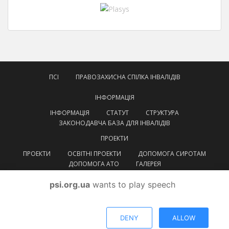
ПСІ
ПРАВОЗАХИСНА СПІЛКА ІНВАЛІДІВ
ІНФОРМАЦІЯ
ІНФОРМАЦІЯ
СТАТУТ
СТРУКТУРА
ЗАКОНОДАВЧА БАЗА ДЛЯ ІНВАЛІДІВ
ПРОЕКТИ
ПРОЕКТИ
ОСВІТНІ ПРОЕКТИ
ДОПОМОГА СИРОТАМ
ДОПОМОГА АТО
ГАЛЕРЕЯ
КОНТАКТИ
psi.org.ua
wants to play speech
УКРАЇНСЬКА
УКРАЇНСЬКА
ENGLISH
DENY
ALLOW
© ВГОІ
Правозахисна спілка інвалідів
Тема від
Colorlib
. Працює на