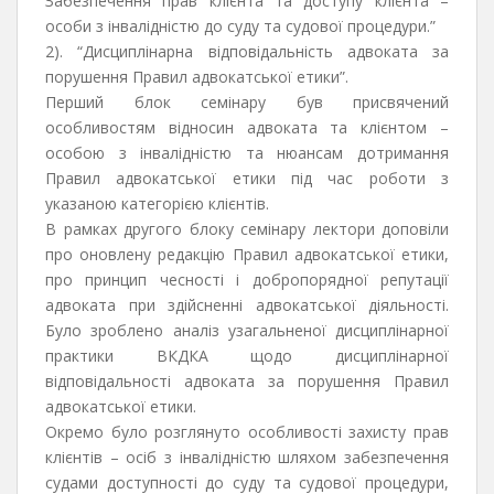
Забезпечення прав клієнта та доступу клієнта –
особи з інвалідністю до суду та судової процедури.”
2). “Дисциплінарна відповідальність адвоката за
порушення Правил адвокатської етики”.
Перший блок семінару був присвячений
особливостям відносин адвоката та клієнтом –
особою з інвалідністю та нюансам дотримання
Правил адвокатської етики під час роботи з
указаною категорією клієнтів.
В рамках другого блоку семінару лектори доповіли
про оновлену редакцію Правил адвокатської етики,
про принцип чесності і добропорядної репутації
адвоката при здійсненні адвокатської діяльності.
Було зроблено аналіз узагальненої дисциплінарної
практики ВКДКА щодо дисциплінарної
відповідальності адвоката за порушення Правил
адвокатської етики.
Окремо було розглянуто особливості захисту прав
клієнтів – осіб з інвалідністю шляхом забезпечення
судами доступності до суду та судової процедури,