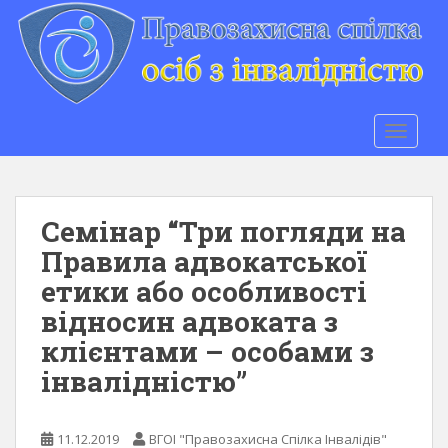
S
k
i
p
t
o
TOGGLE
m
a
i
n
Семінар “Три погляди на
c
Правила адвокатської
o
етики або особливості
n
t
відносин адвоката з
e
клієнтами – особами з
n
інвалідністю”
t
11.12.2019
ВГОІ "Правозахисна Спілка Інвалідів"