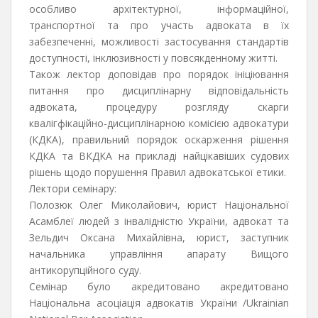
особливо архітектурної, інформаційної,
транспортної та про участь адвоката в їх
забезпеченні, можливості застосування стандартів
доступності, інклюзивності у повсякденному житті.
Також лектор доповідав про порядок ініціювання
питання про дисциплінарну відповідальність
адвоката, процедуру розгляду скарги
квалігфікаційно-дисциплінарною комісією адвокатури
(КДКА), правильний порядок оскарження рішення
КДКА та ВКДКА на прикладі найцікавіших судових
рішень щодо порушення Правил адвокатської етики.
Лектори семінару:
Полозюк Олег Миколайович, юрист Національної
Асамблеї людей з інвалідністю України, адвокат та
Зельдич Оксана Михайлівна, юрист, заступник
начальника управління апарату Вищого
антикорупційного суду.
Семінар було акредитовано акредитовано
Національна асоціація адвокатів України /Ukrainian