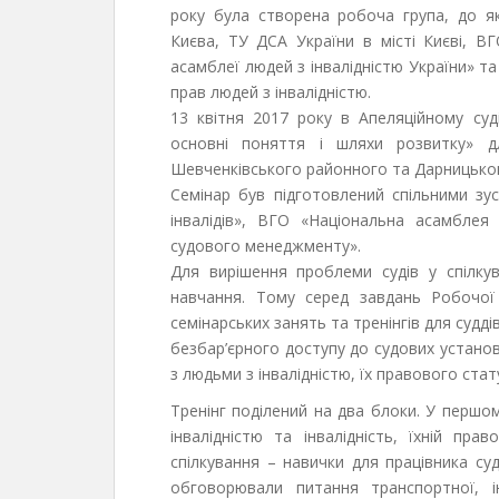
року була створена робоча група, до як
Києва, ТУ ДСА України в місті Києві, ВГО
асамблеї людей з інвалідністю України» т
прав людей з інвалідністю.
13 квітня 2017 року в Апеляційному суді
основні поняття і шляхи розвитку» дл
Шевченківського районного та Дарницьког
Семінар був підготовлений спільними зу
інвалідів», ВГО «Національна асамблея
судового менеджменту».
Для вирішення проблеми судів у спілкув
навчання. Тому серед завдань Робочої
семінарських занять та тренінгів для судді
безбар’єрного доступу до судових установ
з людьми з інвалідністю, їх правового ста
Тренінг поділений на два блоки. У першо
інвалідністю та інвалідність, їхній пр
спілкування – навички для працівника суд
обговорювали питання транспортної, ін