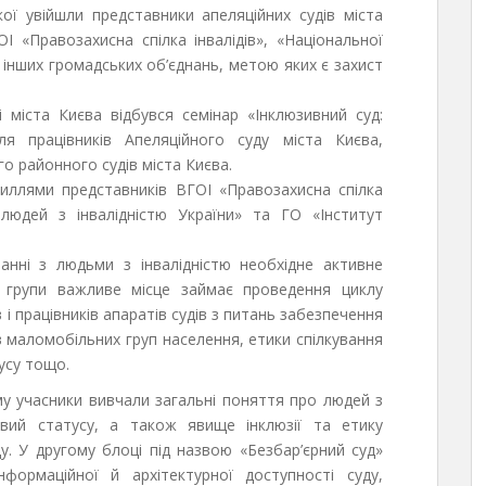
ої увійшли представники апеляційних судів міста
І «Правозахисна спілка інвалідів», «Національної
а інших громадських об’єднань, метою яких є захист
 міста Києва відбувся семінар «Інклюзивний суд:
я працівників Апеляційного суду міста Києва,
о районного судів міста Києва.
силлями представників ВГОІ «Правозахисна спілка
 людей з інвалідністю України» та ГО «Інститут
анні з людьми з інвалідністю необхідне активне
 групи важливе місце займає проведення циклу
в і працівників апаратів судів з питань забезпечення
 маломобільних груп населення, етики спілкування
тусу тощо.
му учасники вивчали загальні поняття про людей з
авовий статусу, а також явище інклюзії та етику
у. У другому блоці під назвою «Безбар’єрний суд»
формаційної й архітектурної доступності суду,