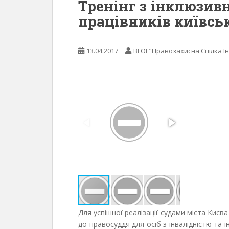
Тренінг з інклюзив
працівників київсь
13.04.2017
ВГОІ "Правозахисна Спілка Ін
Для успішної реалізації судами міста Киє
до правосуддя для осіб з інвалідністю та