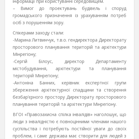
інформації при користуванні середовищем.
– Вимог до проектувань будівель і споруд
громадського призначення із урахуванням потреб
осіб з порушенням зору.
Спікерами заходу стали:
-Марина Литвинчук, т.в.о. гендиректора Директорату
просторового планування територій та архітектури
Мінрегіону;
-Сергій Білоус, директор Департаменту
містобудування, архітектури та планування
територій Мінрегіону;
-Антоніна Банних, керівник експертної групи
збереження архітектурної спадщини та створення
безбар’єрного простору Директорату просторового
планування територій та архітектури Мінрегіону.
ВГОІ «Правозахисна спілка інвалідів» наголошує, що
люди з інвалідністю є повноцінними членами нашого
суспільства і потребують постійної уваги до своїх
проблем, і саме держава має створити для людей з