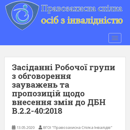
S
k
i
p
t
o
TOGGLE
m
a
i
n
Засіданні Робочої групи
c
з обговорення
o
зауважень та
n
t
пропозицій щодо
e
внесення змін до ДБН
n
В.2.2-40:2018
t
13.05.2020
ВГОІ "Правозахисна Спілка Інвалідів"