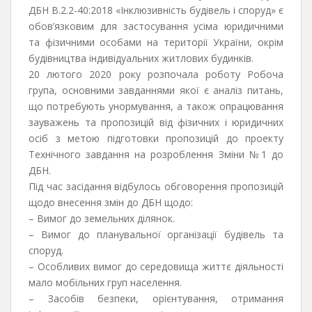
ДБН В.2.2-40:2018 «Інклюзивність будівель і споруд» є
обов’язковим для застосування усіма юридичними
та фізичними особами на території України, окрім
будівництва індивідуальних житлових будинків.
20 лютого 2020 року розпочала роботу Робоча
група, основними завданнями якої є аналіз питань,
що потребують унормування, а також опрацювання
зауважень та пропозицій від фізичних і юридичних
осіб з метою підготовки пропозицій до проекту
Технічного завдання на розроблення Зміни №1 до
ДБН.
Під час засідання відбулось обговорення пропозицій
щодо внесення змін до ДБН щодо:
– Вимог до земельних ділянок.
– Вимог до планувальної організації будівель та
споруд.
– Особливих вимог до середовища життє діяльності
мало мобільних груп населення.
– Засобів безпеки, орієнтування, отримання