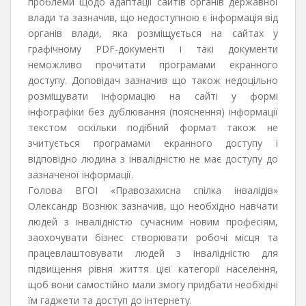
проблеми щодо адаптації сайтів органів державної
влади та зазначив, що недоступною є інформація від
органів влади, яка розміщується на сайтах у
графічному PDF-документі і такі документи
неможливо прочитати програмами екранного
доступу. Доповідач зазначив що також недоцільно
розміщувати інформацію на сайті у формі
інфографіки без дублювання (пояснення) інформації
текстом оскільки подібний формат також не
зчитується програмами екранного доступу і
відповідно людина з інвалідністю не має доступу до
зазначеної інформації.
Голова ВГОІ «Правозахисна спілка інвалідів»
Олександр Вознюк зазначив, що необхідно навчати
людей з інвалідністю сучасним новим професіям,
заохочувати бізнес створювати робочі місця та
працевлаштовувати людей з інвалідністю для
підвищення рівня життя цієї категорії населення,
щоб вони самостійно мали змогу придбати необхідні
їм гаджети та доступ до інтернету.