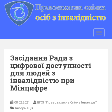
S
k
i
p
t
o
TOGGLE
m
a
i
n
Засідання Ради з
c
цифрової доступності
o
для людей з
n
t
інвалідністю при
e
Мінцифре
n
t
08.02.2021
ВГОІ "Правозахисна Спілка Інвалідів"
Інформація