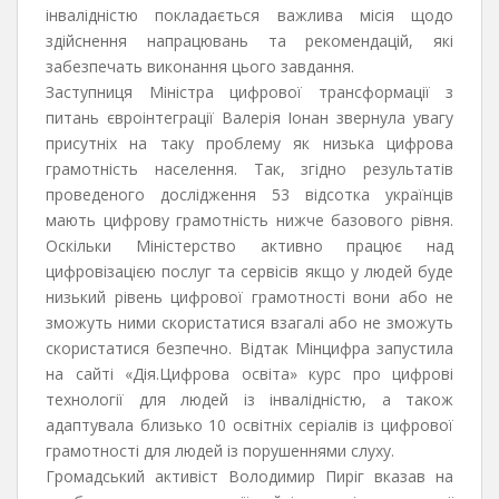
інвалідністю покладається важлива місія щодо
здійснення напрацювань та рекомендацій, які
забезпечать виконання цього завдання.
Заступниця Міністра цифрової трансформації з
питань євроінтеграції Валерія Іонан звернула увагу
присутніх на таку проблему як низька цифрова
грамотність населення. Так, згідно результатів
проведеного дослідження 53 відсотка українців
мають цифрову грамотність нижче базового рівня.
Оскільки Міністерство активно працює над
цифровізацією послуг та сервісів якщо у людей буде
низький рівень цифрової грамотності вони або не
зможуть ними скористатися взагалі або не зможуть
скористатися безпечно. Відтак Мінцифра запустила
на сайті «Дія.Цифрова освіта» курс про цифрові
технології для людей із інвалідністю, а також
адаптувала близько 10 освітніх серіалів із цифрової
грамотності для людей із порушеннями слуху.
Громадський активіст Володимир Пиріг вказав на