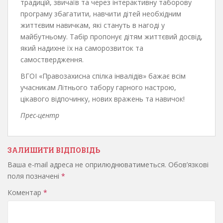
традицій, звичаїв та через інтерактивну таборову
програму збагатити, навчити дітей необхідним
життєвим навичкам, які стануть в нагоді у
майбутньому. Табір пропонує дітям життєвий досвід,
який надихне їх на саморозвиток та
самоствердження.
ВГОІ «Правозахисна спілка інвалідів» бажає всім
учасникам Літнього табору гарного настрою,
цікавого відпочинку, нових вражень та навичок!
Прес-центр
ЗАЛИШИТИ ВІДПОВІДЬ
Ваша e-mail адреса не оприлюднюватиметься.
Обов’язкові
поля позначені
*
Коментар
*