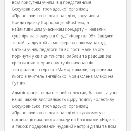
всім присутнім учням від представників
Всеукраїнської громадської організації
«Правозахисна спілка інвалідів», залучивши
Кондитерську Корпорацію «Roshen», а
найактивнішим учасникам концерту – невеликі
сувеніри на згадку від Студії «Квартал 95». Завдяки
теплій та дружній атмосфері на нашому заході,
батьки учнів, педагоги та всі гості мали змогу
поринути у світ дитинства, забави та радощів від
креативних творчих виступів вихованців
театрального гуртка «Мажор» школи, керівником
якого є вчитель англійської мови Олена Олексіїіна
Гутник.
Адміністрація, педагогічний колектив, батьки та учні
нашої школи висловлюють щиру подяку колективу
Всеукраїнської громадської організації
«Правозахисна спілка інвалідів» за допомогу в
організації виховного заходу на базі школи «Надія»,
а також подарований чудовий настрій дітям та всім