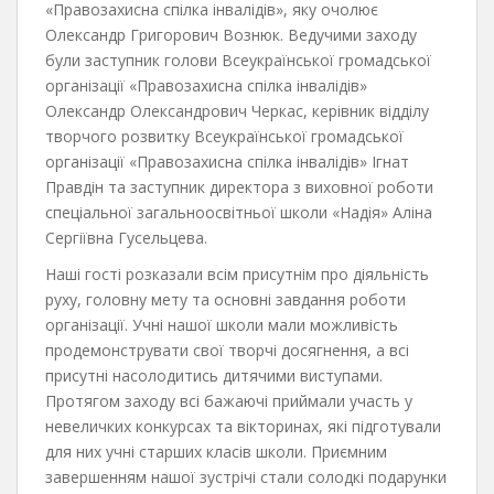
«Правозахисна спілка інвалідів», яку очолює
Олександр Григорович Вознюк. Ведучими заходу
були заступник голови Всеукраїнської громадської
організації «Правозахисна спілка інвалідів»
Олександр Олександрович Черкас, керівник відділу
творчого розвитку Всеукраїнської громадської
організації «Правозахисна спілка інвалідів» Ігнат
Правдін та заступник директора з виховної роботи
спеціальної загальноосвітньої школи «Надія» Аліна
Сергіївна Гусельцева.
Наші гості розказали всім присутнім про діяльність
руху, головну мету та основні завдання роботи
організації. Учні нашої школи мали можливість
продемонструвати свої творчі досягнення, а всі
присутні насолодитись дитячими виступами.
Протягом заходу всі бажаючі приймали участь у
невеличких конкурсах та вікторинах, які підготували
для них учні старших класів школи. Приємним
завершенням нашої зустрічі стали солодкі подарунки