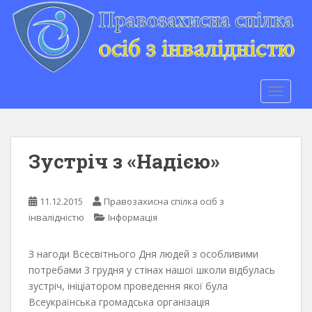
S
k
i
p
t
o
TOGGLE
m
a
i
n
Зустріч з «Надією»
c
o
n
11.12.2015
Правозахисна спілка осіб з
t
інвалідністю
Інформація
e
n
З нагоди Всесвітнього Дня людей з особливими
t
потребами 3 грудня у стінах нашої школи відбулась
зустріч, ініціатором проведення якої була
Всеукраїнська громадська організація